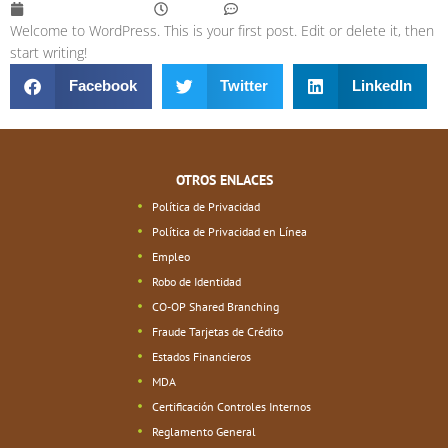
noviembre 19, 2023
5:18 pm
One Comment
Welcome to WordPress. This is your first post. Edit or delete it, then
start writing!
Facebook
Twitter
LinkedIn
OTROS ENLACES
Política de Privacidad
Política de Privacidad en Línea
Empleo
Robo de Identidad
CO-OP Shared Branching
Fraude Tarjetas de Crédito
Estados Financieros
MDA
Certificación Controles Internos
Reglamento General